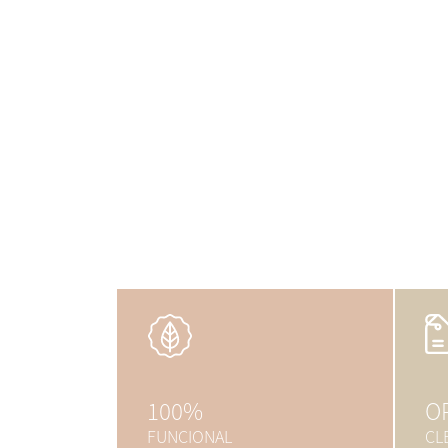
100%
O
FUNCIONAL
CL