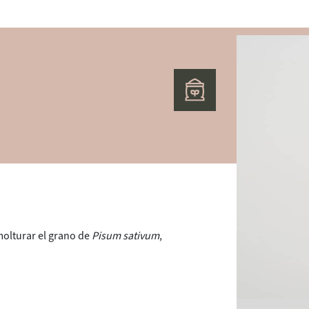
molturar el grano de
Pisum sativum
,