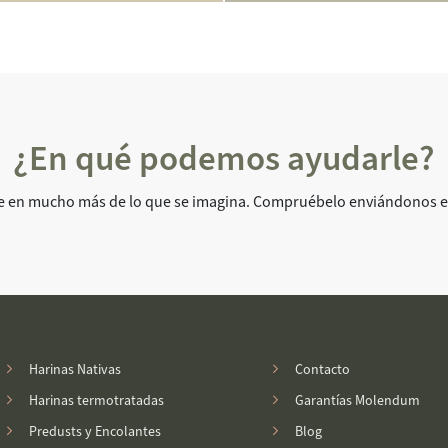
¿En qué podemos ayudarle?
 en mucho más de lo que se imagina. Compruébelo enviándonos es
Harinas Nativas
Contacto
Harinas termotratadas
Garantías Molendum
Predusts y Encolantes
Blog