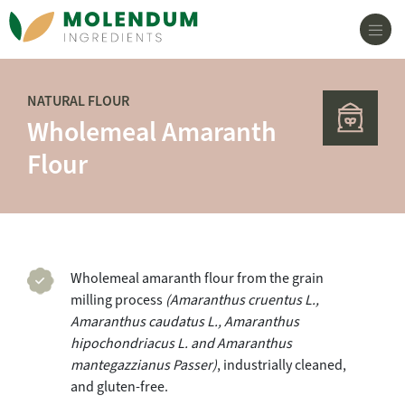
Main Navigation
NATURAL FLOUR
Wholemeal Amaranth
Flour
Wholemeal amaranth flour from the grain
milling process
(Amaranthus cruentus L.,
Amaranthus caudatus L., Amaranthus
hipochondriacus L. and Amaranthus
mantegazzianus Passer)
, industrially cleaned,
and gluten-free.